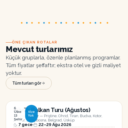
ÖNE ÇIKAN ROTALAR
Mevcut turlarımız
Küçük gruplarla, özenle planlanmış programlar.
Tüm fiyatlar şeffaftır; ekstra otel ve gizli maliyet
yoktur.
Tüm turları gör
6
Büyük Balkan Turu (Ağustos)
Ülke
Vize
6 Ülke 13 Şehir — Priştine, Ohrid, Tiran, Budva, Kotor,
13
Yok
Şehir
Mostar, Saraybosna, Belgrad, Üsküp
7
gece
22–29 Ağu 2026