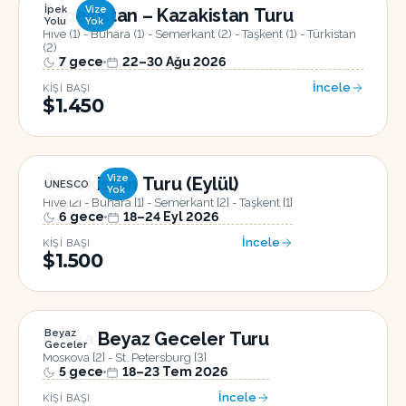
İpek
Vize
Özbekistan – Kazakistan Turu
Yolu
Yok
Hive (1) - Buhara (1) - Semerkant (2) - Taşkent (1) - Türkistan
(2)
7
gece
22–30 Ağu 2026
İncele
KIŞI BAŞI
$1.450
Vize
Özbekistan Turu (Eylül)
UNESCO
Yok
Hive [2] - Buhara [1] - Semerkant [2] - Taşkent [1]
6
gece
18–24 Eyl 2026
İncele
KIŞI BAŞI
$1.500
Beyaz
Rusya Beyaz Geceler Turu
Geceler
Moskova [2] - St. Petersburg [3]
5
gece
18–23 Tem 2026
İncele
KIŞI BAŞI