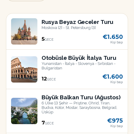
Rusya Beyaz Geceler Turu
Moskova [2] - St. Petersburg [3]
€1.650
5
GECE
Kişi başı
18
TEM
Otobüsle Büyük İtalya Turu
Yunanistan - İtalya - Slovenya - Sırbistan -
Bulgaristan
€1.600
12
GECE
Kişi başı
17
AĞU
Büyük Balkan Turu (Ağustos)
6 Ülke 13 Şehir — Priştine, Ohrid, Tiran,
Budva, Kotor, Mostar, Saraybosna, Belgrad,
Üsküp
€975
7
GECE
22
Kişi başı