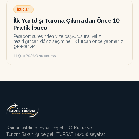
İpuçları
İlk Yurtdışı Turuna Çıkmadan Önce 10
Pratik İpucu
Pasaport süresinden vize başvurusuna, valiz
hazırlığından döviz seçimine: ilk turdan önce yapmanız
gerekenler.
14 Şub 2026
9
dk okuma
Sınırları kaldır, dünyayı keşfet. T.C. Kültür ve
Turizm Bakanlığı belgeli (TÜRSAB
18204
) seyahat