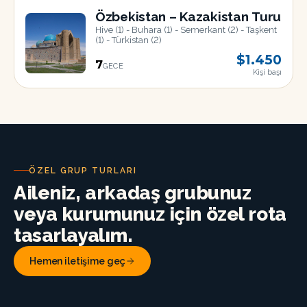
AĞU
Özbekistan – Kazakistan Turu
Hive (1) - Buhara (1) - Semerkant (2) - Taşkent
(1) - Türkistan (2)
$1.450
7
GECE
Kişi başı
22
AĞU
ÖZEL GRUP TURLARI
Aileniz, arkadaş grubunuz
veya kurumunuz için özel rota
tasarlayalım.
Hemen iletişime geç