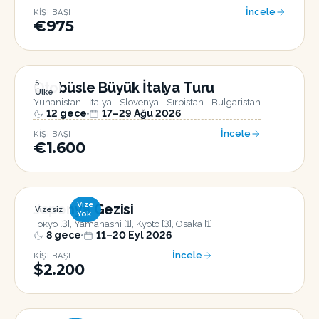
İncele
KIŞI BAŞI
€975
5
Otobüsle Büyük İtalya Turu
Ülke
Yunanistan - İtalya - Slovenya - Sırbistan - Bulgaristan
12
gece
17–29 Ağu 2026
İncele
KIŞI BAŞI
€1.600
Vize
Japonya Gezisi
Vizesiz
Yok
Tokyo [3], Yamanashi [1], Kyoto [3], Osaka [1]
8
gece
11–20 Eyl 2026
İncele
KIŞI BAŞI
$2.200