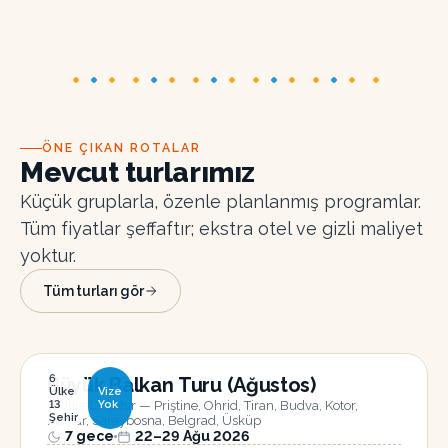
ÖNE ÇIKAN ROTALAR
Mevcut turlarımız
Küçük gruplarla, özenle planlanmış programlar.
Tüm fiyatlar şeffaftır; ekstra otel ve gizli maliyet
yoktur.
Tüm turları gör
6
Büyük Balkan Turu (Ağustos)
Ülke
Vize
6 Ülke 13 Şehir — Priştine, Ohrid, Tiran, Budva, Kotor,
13
Yok
Şehir
Mostar, Saraybosna, Belgrad, Üsküp
7
gece
22–29 Ağu 2026