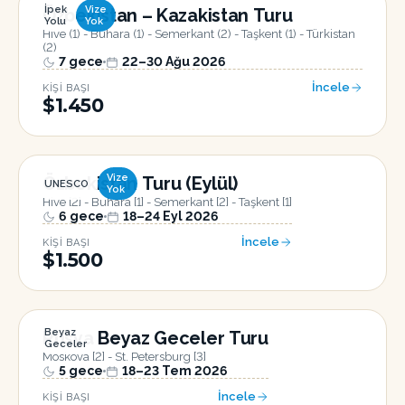
İpek
Vize
Özbekistan – Kazakistan Turu
Yolu
Yok
Hive (1) - Buhara (1) - Semerkant (2) - Taşkent (1) - Türkistan
(2)
7
gece
22–30 Ağu 2026
İncele
KIŞI BAŞI
$1.450
Vize
Özbekistan Turu (Eylül)
UNESCO
Yok
Hive [2] - Buhara [1] - Semerkant [2] - Taşkent [1]
6
gece
18–24 Eyl 2026
İncele
KIŞI BAŞI
$1.500
Beyaz
Rusya Beyaz Geceler Turu
Geceler
Moskova [2] - St. Petersburg [3]
5
gece
18–23 Tem 2026
İncele
KIŞI BAŞI