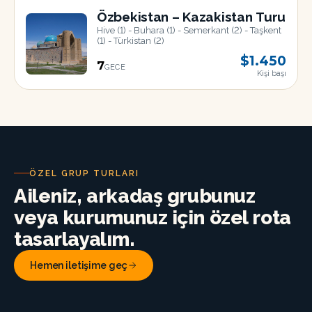
AĞU
Özbekistan – Kazakistan Turu
Hive (1) - Buhara (1) - Semerkant (2) - Taşkent
(1) - Türkistan (2)
$1.450
7
GECE
Kişi başı
22
AĞU
ÖZEL GRUP TURLARI
Aileniz, arkadaş grubunuz
veya kurumunuz için özel rota
tasarlayalım.
Hemen iletişime geç