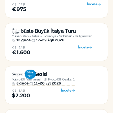
İncele
KIŞI BAŞI
€975
5
Otobüsle Büyük İtalya Turu
Ülke
Yunanistan - İtalya - Slovenya - Sırbistan - Bulgaristan
12
gece
17–29 Ağu 2026
İncele
KIŞI BAŞI
€1.600
Vize
Japonya Gezisi
Vizesiz
Yok
Tokyo [3], Yamanashi [1], Kyoto [3], Osaka [1]
8
gece
11–20 Eyl 2026
İncele
KIŞI BAŞI
$2.200