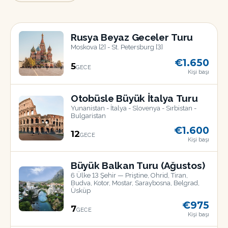
Rusya Beyaz Geceler Turu
Moskova [2] - St. Petersburg [3]
€1.650
5
GECE
Kişi başı
18
TEM
Otobüsle Büyük İtalya Turu
Yunanistan - İtalya - Slovenya - Sırbistan -
Bulgaristan
€1.600
12
GECE
Kişi başı
17
AĞU
Büyük Balkan Turu (Ağustos)
6 Ülke 13 Şehir — Priştine, Ohrid, Tiran,
Budva, Kotor, Mostar, Saraybosna, Belgrad,
Üsküp
€975
7
GECE
22
Kişi başı