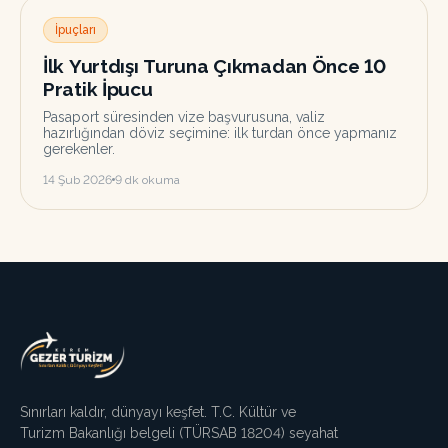
İpuçları
İlk Yurtdışı Turuna Çıkmadan Önce 10
Pratik İpucu
Pasaport süresinden vize başvurusuna, valiz
hazırlığından döviz seçimine: ilk turdan önce yapmanız
gerekenler.
14 Şub 2026
9
dk okuma
Sınırları kaldır, dünyayı keşfet. T.C. Kültür ve
Turizm Bakanlığı belgeli (TÜRSAB
18204
) seyahat