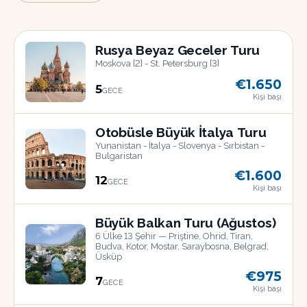
Rusya Beyaz Geceler Turu
Moskova [2] - St. Petersburg [3]
€1.650
5
GECE
Kişi başı
18
TEM
Otobüsle Büyük İtalya Turu
Yunanistan - İtalya - Slovenya - Sırbistan -
Bulgaristan
€1.600
12
GECE
Kişi başı
17
AĞU
Büyük Balkan Turu (Ağustos)
6 Ülke 13 Şehir — Priştine, Ohrid, Tiran,
Budva, Kotor, Mostar, Saraybosna, Belgrad,
Üsküp
€975
7
GECE
22
Kişi başı