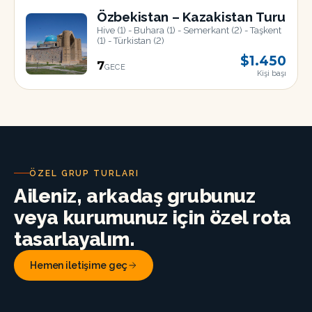
AĞU
Özbekistan – Kazakistan Turu
Hive (1) - Buhara (1) - Semerkant (2) - Taşkent
(1) - Türkistan (2)
$1.450
7
GECE
Kişi başı
22
AĞU
ÖZEL GRUP TURLARI
Aileniz, arkadaş grubunuz
veya kurumunuz için özel rota
tasarlayalım.
Hemen iletişime geç