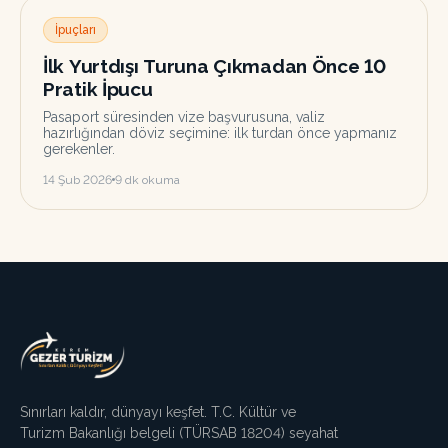
İpuçları
İlk Yurtdışı Turuna Çıkmadan Önce 10
Pratik İpucu
Pasaport süresinden vize başvurusuna, valiz
hazırlığından döviz seçimine: ilk turdan önce yapmanız
gerekenler.
14 Şub 2026
9
dk okuma
Sınırları kaldır, dünyayı keşfet. T.C. Kültür ve
Turizm Bakanlığı belgeli (TÜRSAB
18204
) seyahat