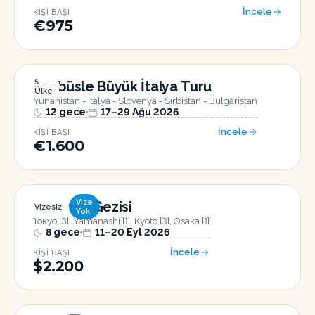
İncele
KIŞI BAŞI
€975
5
Otobüsle Büyük İtalya Turu
Ülke
Yunanistan - İtalya - Slovenya - Sırbistan - Bulgaristan
12
gece
17–29 Ağu 2026
İncele
KIŞI BAŞI
€1.600
Vize
Japonya Gezisi
Vizesiz
Yok
Tokyo [3], Yamanashi [1], Kyoto [3], Osaka [1]
8
gece
11–20 Eyl 2026
İncele
KIŞI BAŞI
$2.200