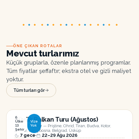
ÖNE ÇIKAN ROTALAR
Mevcut turlarımız
Küçük gruplarla, özenle planlanmış programlar.
Tüm fiyatlar şeffaftır; ekstra otel ve gizli maliyet
yoktur.
Tüm turları gör
6
Büyük Balkan Turu (Ağustos)
Ülke
Vize
6 Ülke 13 Şehir — Priştine, Ohrid, Tiran, Budva, Kotor,
13
Yok
Şehir
Mostar, Saraybosna, Belgrad, Üsküp
7
gece
22–29 Ağu 2026