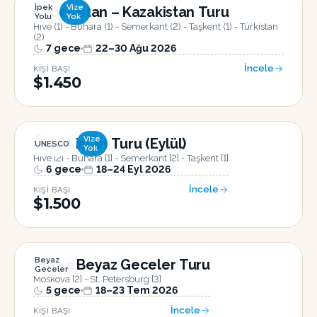
İpek
Vize
Özbekistan – Kazakistan Turu
Yolu
Yok
Hive (1) - Buhara (1) - Semerkant (2) - Taşkent (1) - Türkistan
(2)
7
gece
22–30 Ağu 2026
İncele
KIŞI BAŞI
$1.450
Vize
Özbekistan Turu (Eylül)
UNESCO
Yok
Hive [2] - Buhara [1] - Semerkant [2] - Taşkent [1]
6
gece
18–24 Eyl 2026
İncele
KIŞI BAŞI
$1.500
Beyaz
Rusya Beyaz Geceler Turu
Geceler
Moskova [2] - St. Petersburg [3]
5
gece
18–23 Tem 2026
İncele
KIŞI BAŞI