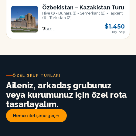
AĞU
Özbekistan – Kazakistan Turu
Hive (1) - Buhara (1) - Semerkant (2) - Taşkent
(1) - Türkistan (2)
$1.450
7
GECE
Kişi başı
22
AĞU
ÖZEL GRUP TURLARI
Aileniz, arkadaş grubunuz
veya kurumunuz için özel rota
tasarlayalım.
Hemen iletişime geç