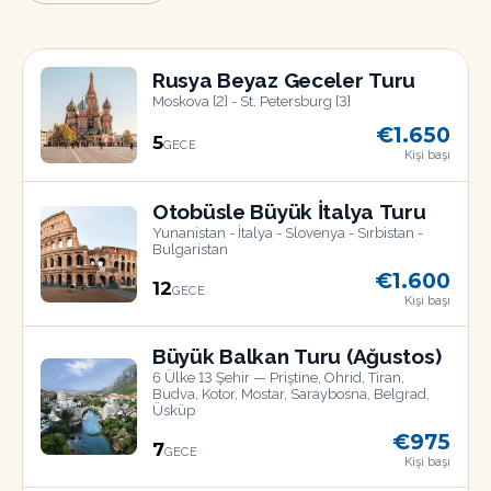
Rusya Beyaz Geceler Turu
Moskova [2] - St. Petersburg [3]
€1.650
5
GECE
Kişi başı
18
TEM
Otobüsle Büyük İtalya Turu
Yunanistan - İtalya - Slovenya - Sırbistan -
Bulgaristan
€1.600
12
GECE
Kişi başı
17
AĞU
Büyük Balkan Turu (Ağustos)
6 Ülke 13 Şehir — Priştine, Ohrid, Tiran,
Budva, Kotor, Mostar, Saraybosna, Belgrad,
Üsküp
€975
7
GECE
22
Kişi başı