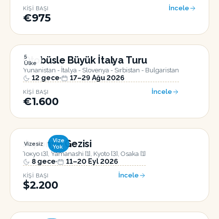
İncele
KIŞI BAŞI
€975
5
Otobüsle Büyük İtalya Turu
Ülke
Yunanistan - İtalya - Slovenya - Sırbistan - Bulgaristan
12
gece
17–29 Ağu 2026
İncele
KIŞI BAŞI
€1.600
Vize
Japonya Gezisi
Vizesiz
Yok
Tokyo [3], Yamanashi [1], Kyoto [3], Osaka [1]
8
gece
11–20 Eyl 2026
İncele
KIŞI BAŞI
$2.200