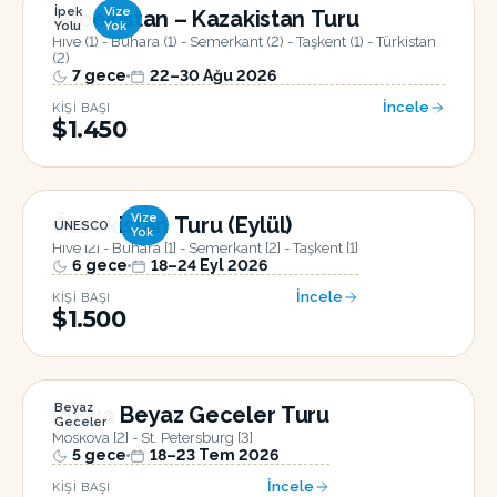
İpek
Vize
Özbekistan – Kazakistan Turu
Yolu
Yok
Hive (1) - Buhara (1) - Semerkant (2) - Taşkent (1) - Türkistan
(2)
7
gece
22–30 Ağu 2026
İncele
KIŞI BAŞI
$1.450
Vize
Özbekistan Turu (Eylül)
UNESCO
Yok
Hive [2] - Buhara [1] - Semerkant [2] - Taşkent [1]
6
gece
18–24 Eyl 2026
İncele
KIŞI BAŞI
$1.500
Beyaz
Rusya Beyaz Geceler Turu
Geceler
Moskova [2] - St. Petersburg [3]
5
gece
18–23 Tem 2026
İncele
KIŞI BAŞI