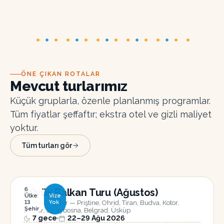
ÖNE ÇIKAN ROTALAR
Mevcut turlarımız
Küçük gruplarla, özenle planlanmış programlar.
Tüm fiyatlar şeffaftır; ekstra otel ve gizli maliyet
yoktur.
Tüm turları gör
6
Büyük Balkan Turu (Ağustos)
Ülke
Vize
6 Ülke 13 Şehir — Priştine, Ohrid, Tiran, Budva, Kotor,
13
Yok
Şehir
Mostar, Saraybosna, Belgrad, Üsküp
7
gece
22–29 Ağu 2026