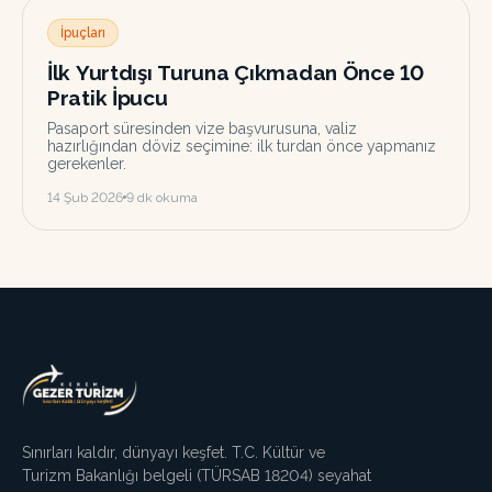
İpuçları
İlk Yurtdışı Turuna Çıkmadan Önce 10
Pratik İpucu
Pasaport süresinden vize başvurusuna, valiz
hazırlığından döviz seçimine: ilk turdan önce yapmanız
gerekenler.
14 Şub 2026
9
dk okuma
Sınırları kaldır, dünyayı keşfet. T.C. Kültür ve
Turizm Bakanlığı belgeli (TÜRSAB
18204
) seyahat