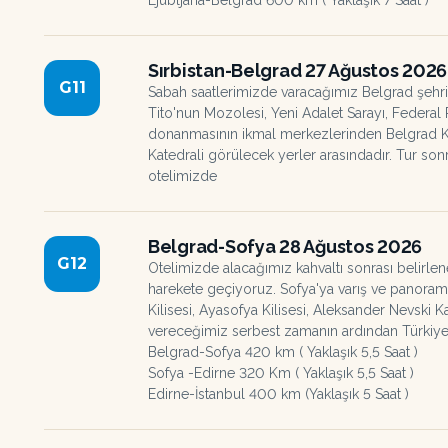
Ljübljana-Belgrad 600 km ( Yaklaşık 7 Saat )
Sırbistan-Belgrad 27 Ağustos 2026
G
11
Sabah saatlerimizde varacağımız Belgrad şehri
Tito'nun Mozolesi, Yeni Adalet Sarayı, Federal
donanmasının ikmal merkezlerinden Belgrad Kal
Katedrali görülecek yerler arasındadır. Tur 
otelimizde
Belgrad-Sofya 28 Ağustos 2026
G
12
Otelimizde alacağımız kahvaltı sonrası belirle
harekete geçiyoruz. Sofya'ya varış ve panoramik
Kilisesi, Ayasofya Kilisesi, Aleksander Nevski K
vereceğimiz serbest zamanın ardından Türkiy
Belgrad-Sofya 420 km ( Yaklaşık 5,5 Saat )
Sofya -Edirne 320 Km ( Yaklaşık 5,5 Saat )
Edirne-İstanbul 400 km (Yaklaşık 5 Saat )