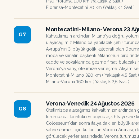
Pisa-Floransa 100 km (Yaklaşık 2 Saat )
Floransa-Montecatini 70 km (Yaklaşık 1 Saat )
Montecatini- Milano- Verona 23 A
G
7
Kahvaltımızın ardından Milano'ya doğru yolum
ulaşacağımız Milano'da yapılacak şehir turunda
Avrupa'nın 3. büyük gotik katedrali olan Doumo
moda ve sanatın başkenti Milano'nun birbirind
cadde ve sokaklarında gezme fırsatı bulacaks
Verona'ya varış, otelimize yerleşme. Akşam 
Montecatini-Milano 320 km ( Yaklaşık 4,5 Saat )
Milano-Verona 160 km ( Yaklaşık 2,5 Saat )
Verona-Venedik 24 Ağustos 2026
G
8
Otelimizde alacağımız kahvaltımızın ardından g
turumuzda; tarihteki en büyük aşk hikayesine 
Colosseum'dan sonra İtalya'daki en büyük are
sahnelenmesi için kullanılan Verona Arenası, d
görülecek yerler arasındadır. Verona turumu