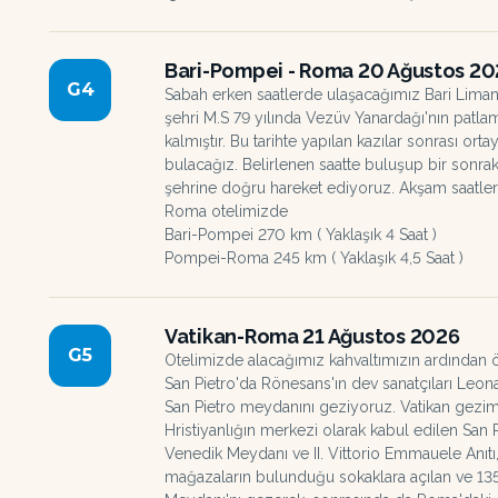
Bari-Pompei - Roma 20 Ağustos 2
G
4
Sabah erken saatlerde ulaşacağımız Bari Li
şehri M.S 79 yılında Vezüv Yanardağı'nın patla
kalmıştır. Bu tarihte yapılan kazılar sonrası orta
bulacağız. Belirlenen saatte buluşup bir son
şehrine doğru hareket ediyoruz. Akşam saatl
Roma otelimizde
Bari-Pompei 270 km ( Yaklaşık 4 Saat )
Pompei-Roma 245 km ( Yaklaşık 4,5 Saat )
Vatikan-Roma 21 Ağustos 2026
G
5
Otelimizde alacağımız kahvaltımızın ardından ö
San Pietro'da Rönesans'ın dev sanatçıları Leo
San Pietro meydanını geziyoruz. Vatikan gezi
Hristiyanlığın merkezi olarak kabul edilen San 
Venedik Meydanı ve II. Vittorio Emmauele Anıtı
mağazaların bulunduğu sokaklara açılan ve 13