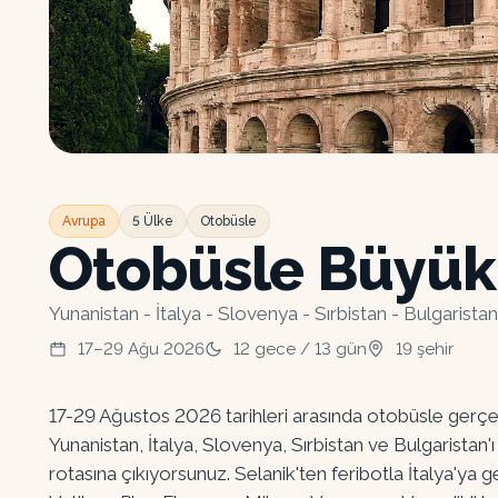
Avrupa
5 Ülke
Otobüsle
Otobüsle Büyük 
Yunanistan - İtalya - Slovenya - Sırbistan - Bulgaristan
17–29 Ağu 2026
12
gece /
13
gün
19
şehir
17-29 Ağustos 2026 tarihleri arasında otobüsle gerç
Yunanistan, İtalya, Slovenya, Sırbistan ve Bulgaristan'
rotasına çıkıyorsunuz. Selanik'ten feribotla İtalya'y