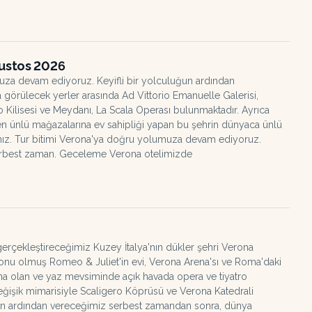
ğustos 2026
uza devam ediyoruz. Keyifli bir yolculuğun ardından
 görülecek yerler arasında Ad Vittorio Emanuelle Galerisi,
 Kilisesi ve Meydanı, La Scala Operası bulunmaktadır. Ayrıca
en ünlü mağazalarına ev sahipliği yapan bu şehrin dünyaca ünlü
ınız. Tur bitimi Verona'ya doğru yolumuza devam ediyoruz.
serbest zaman. Geceleme Verona otelimizde
erçekleştireceğimiz Kuzey İtalya'nın dükler şehri Verona
konu olmuş Romeo & Juliet'in evi, Verona Arena'sı ve Roma'daki
na olan ve yaz mevsiminde açık havada opera ve tiyatro
eğişik mimarisiyle Scaligero Köprüsü ve Verona Katedrali
zun ardından vereceğimiz serbest zamandan sonra, dünya