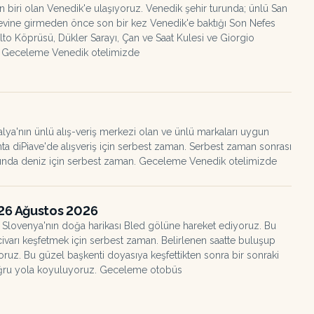
n biri olan Venedik'e ulaşıyoruz. Venedik şehir turunda; ünlü San
evine girmeden önce son bir kez Venedik'e baktığı Son Nefes
to Köprüsü, Dükler Sarayı, Çan ve Saat Kulesi ve Giorgio
r. Geceleme Venedik otelimizde
alya'nın ünlü alış-veriş merkezi olan ve ünlü markaları uygun
nta diPiave'de alışveriş için serbest zaman. Serbest zaman sonrası
lajında deniz için serbest zaman. Geceleme Venedik otelimizde
26 Ağustos 2026
ı Slovenya'nın doğa harikası Bled gölüne hareket ediyoruz. Bu
ivarı keşfetmek için serbest zaman. Belirlenen saatte buluşup
oruz. Bu güzel başkenti doyasıya keşfettikten sonra bir sonraki
doğru yola koyuluyoruz. Geceleme otobüs