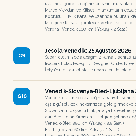
üzerinde görebileceğiniz en sihirli mekanlarda
Marco Meydanı ve Kilisesi, mahkumların ceza 
Köprüsü, Büyük Kanal ve üzerinde bulunan Rial
Maggiore Kilisesi görülecek yerler arasındadı
Verona- Venedik 160 km ( Yaklaşık 2 Saat )
Jesola-Venedik: 25 Ağustos 2026
G
9
Sabah otelimizde alacağımız kahvaltı sonrası İt
fiyatlara bulabileceğiniz Designer Outlet Nove
İtalya'nın en güzel plajlarından olan Jesola p
Venedik-Slovenya-Bled-Ljubljana 
G
10
Venedik otelimizde alacağımız kahvaltı sonras
eşsiz güzellikteki noktamızda göle girmek ve c
Slovenyanın başkenti Ljübljana'ya hareket ediy
durağımız olan Sırbistan – Belgrad şehrine 
Venedik-Bled 350 km (Yaklaşık 3,5 Saat )
Bled-Ljübljana 60 km (Yaklaşık 1 Saat )