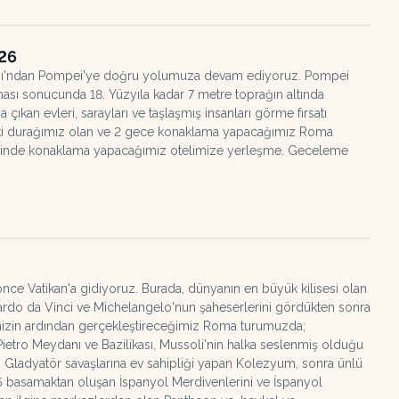
026
manı'ndan Pompei'ye doğru yolumuza devam ediyoruz. Pompei
ması sonucunda 18. Yüzyıla kadar 7 metre toprağın altında
ya çıkan evleri, sarayları ve taşlaşmış insanları görme fırsatı
raki durağımız olan ve 2 gece konaklama yapacağımız Roma
erinde konaklama yapacağımız otelimize yerleşme. Geceleme
nce Vatikan'a gidiyoruz. Burada, dünyanın en büyük kilisesi olan
nardo da Vinci ve Michelangelo'nun şaheserlerini gördükten sonra
mizin ardından gerçekleştireceğimiz Roma turumuzda;
Pietro Meydanı ve Bazilikası, Mussoli'nin halka seslenmiş olduğu
, Gladyatör savaşlarına ev sahipliği yapan Kolezyum, sonra ünlü
5 basamaktan oluşan İspanyol Merdivenlerini ve İspanyol