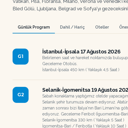
Vatikan, Pisa, Floransa, Milano, Verona ve Venedik'i
Bled Gölü, Ljubljana, Belgrad ve Sofya'yı gezeceksini
Günlük Program
Dahil / Hariç
Oteller
Önem
İstanbul-İpsala 17 Ağustos 2026
G
1
Belirlenen saat ve hareket noktamızda buluşup İ
Geceleme Otobüs.
İstanbul-İpsala 450 km ( Yaklaşık 4,5 Saat )
Selanik-İgomenitsa 19 Ağustos 20
G
2
Sabah konaklama yaptığımız otelde yapacağımız
Selanik şehir turumuza devam ediyoruz. Atatürk
zaman sonrası bizi İtalya'nın Bari Limanı'na g
ediyoruz. Geceleme Feribot (İguomenitsa-Bari
Selanik-İgomenitsa 330 km ( Yaklaşık 5 Saat )
İgomenitsa-Bari / Feribotla ( Yaklaşık 10 Saat )