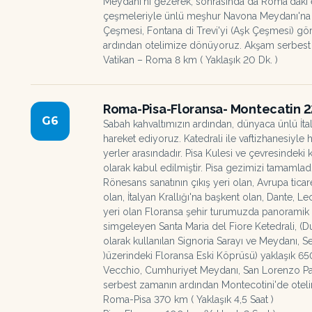
Meydanı'nı gezerek, sonrasında da Roma'daki 
çeşmeleriyle ünlü meşhur Navona Meydanı'na ka
Çeşmesi, Fontana di Trevi'yi (Aşk Çeşmesi) gö
ardından otelimize dönüyoruz. Akşam serbes
Vatikan – Roma 8 km ( Yaklaşık 20 Dk. )
Roma-Pisa-Floransa- Montecatin 2
G
6
Sabah kahvaltımızın ardından, dünyaca ünlü İta
hareket ediyoruz. Katedrali ile vaftizhanesiy
yerler arasındadır. Pisa Kulesi ve çevresindeki
olarak kabul edilmiştir. Pisa gezimizi tamaml
Rönesans sanatının çıkış yeri olan, Avrupa tica
olan, İtalyan Krallığı'na başkent olan, Dante,
yeri olan Floransa şehir turumuzda panorami
simgeleyen Santa Maria del Fiore Ketedrali, (
olarak kullanılan Signoria Sarayı ve Meydanı, 
)üzerindeki Floransa Eski Köprüsü) yaklaşık 6
Vecchio, Cumhuriyet Meydanı, San Lorenzo Paza
serbest zamanın ardından Montecotini'de otel
Roma-Pisa 370 km ( Yaklaşık 4,5 Saat )