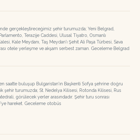
nde gerçekleştireceğimiz şehir turumuzda; Yeni Belgrad,
 Parlamento, Terazije Caddesi, Ulusal Tiyatro, Osmanlı
esi, Kale Meydanı, Taş Meydan'ı Şehit Ali Paşa Türbesi, Sava
sonrası otele yerleşme ve akşam serbest zaman. Geceleme Belgrad
nen saatte buluşup Bulgaristan'ın Başkenti Sofya şehrine doğru
 şehir turumuzda; St. Nedelya Kilisesi, Rotonda Kilisesi, Rus
atedrali, görülecek yerler arasındadır. Şehir turu sonrası
e'ye hareket. Geceleme otobüs