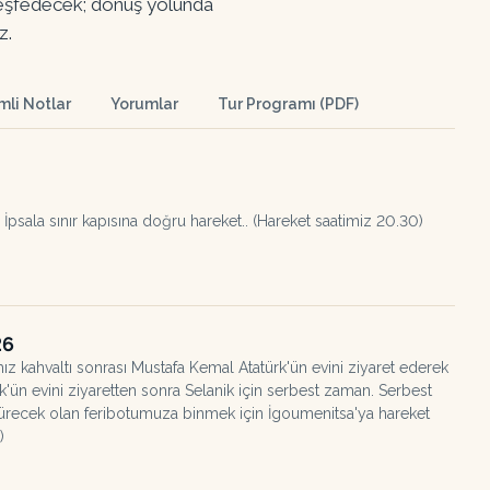
 keşfedecek; dönüş yolunda
z.
li Notlar
Yorumlar
Tur Programı (PDF)
psala sınır kapısına doğru hareket.. (Hareket saatimiz 20.30)
26
 kahvaltı sonrası Mustafa Kemal Atatürk'ün evini ziyaret ederek
'ün evini ziyaretten sonra Selanik için serbest zaman. Serbest
ötürecek olan feribotumuza binmek için İgoumenitsa'ya hareket
)