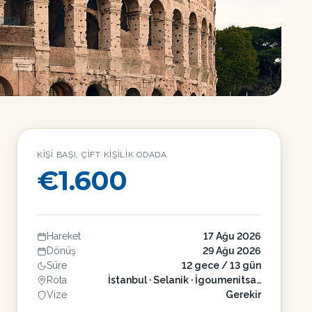
KIŞI BAŞI, ÇIFT KIŞILIK ODADA
€1.600
Hareket
17 Ağu 2026
Dönüş
29 Ağu 2026
Süre
12 gece / 13 gün
Rota
İstanbul · Selanik · İgoumenitsa…
Vize
Gerekir