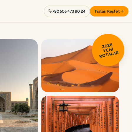
+90 505 473 90 24
Turları Keşfet
2026
YENİ
ROTALAR