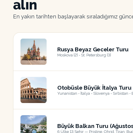
alın
En yakın tarihten başlayarak sıraladığımız günce
Rusya Beyaz Geceler Turu
Moskova [2] - St. Petersburg [3]
18
TEM
Otobüsle Büyük İtalya Turu
Yunanistan - İtalya - Slovenya - Sırbistan -
17
AĞU
Büyük Balkan Turu (Ağustos
6 Ülke 13 Şehir — Priştine, Ohrid, Tiran, B