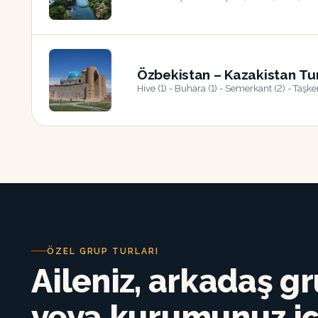
22
AĞU
Özbekistan – Kazakistan Tu
Hive (1) - Buhara (1) - Semerkant (2) - Taşken
22
AĞU
ÖZEL GRUP TURLARI
Aileniz, arkadaş g
veya kurumunuz iç