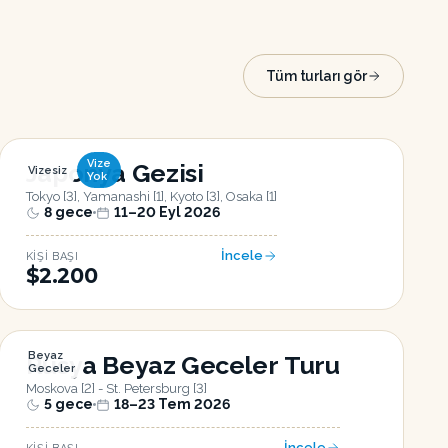
Tüm turları gör
Vize
Japonya Gezisi
Vizesiz
Yok
Tokyo [3], Yamanashi [1], Kyoto [3], Osaka [1]
8
gece
11–20 Eyl 2026
İncele
KIŞI BAŞI
$2.200
Beyaz
Rusya Beyaz Geceler Turu
Geceler
Moskova [2] - St. Petersburg [3]
5
gece
18–23 Tem 2026
İncele