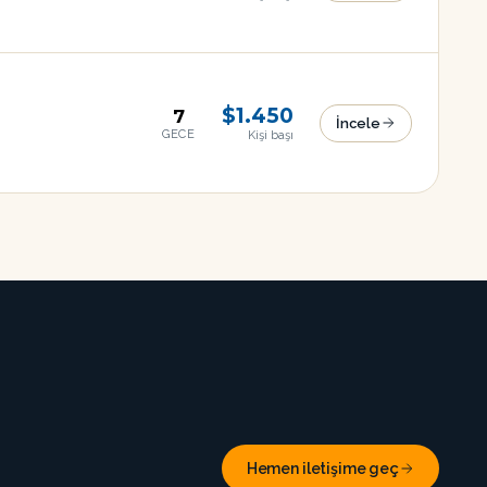
$1.450
7
İncele
GECE
Kişi başı
Hemen iletişime geç