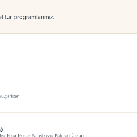
l tur programlarımız.
 Bulgaristan
)
udva, Kotor, Mostar, Saraybosna, Belgrad, Üsküp