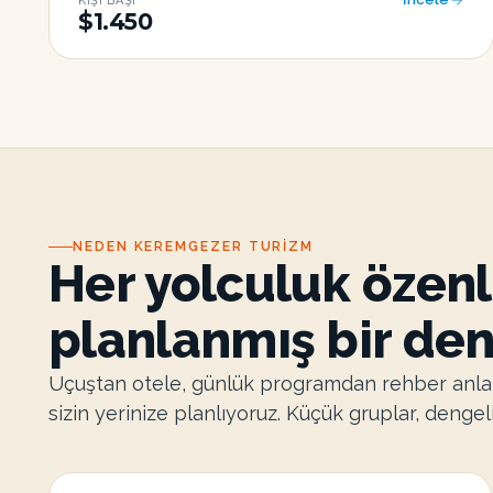
KIŞI BAŞI
$1.450
NEDEN KEREMGEZER TURIZM
Her yolculuk özen
planlanmış bir de
Uçuştan otele, günlük programdan rehber anla
sizin yerinize planlıyoruz. Küçük gruplar, dengel