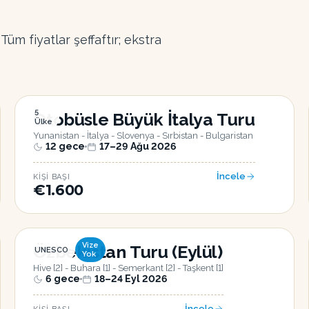
üm fiyatlar şeffaftır; ekstra
5
Otobüsle Büyük İtalya Turu
Ülke
Yunanistan - İtalya - Slovenya - Sırbistan - Bulgaristan
12
gece
17–29 Ağu 2026
İncele
KIŞI BAŞI
€1.600
Vize
Özbekistan Turu (Eylül)
UNESCO
Yok
Hive [2] - Buhara [1] - Semerkant [2] - Taşkent [1]
6
gece
18–24 Eyl 2026
İncele