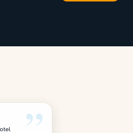
”
otel