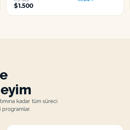
KIŞI BAŞI
$1.500
le
neyim
tımına kadar tüm süreci
i programlar.