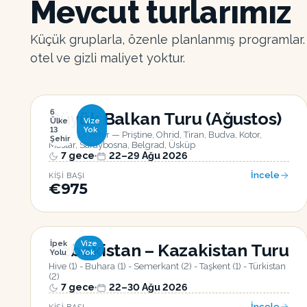
Mevcut turlarımız
Küçük gruplarla, özenle planlanmış programlar. T
otel ve gizli maliyet yoktur.
6
Büyük Balkan Turu (Ağustos)
Ülke
Vize
13
Yok
6 Ülke 13 Şehir — Priştine, Ohrid, Tiran, Budva, Kotor,
Şehir
Mostar, Saraybosna, Belgrad, Üsküp
7
gece
22–29 Ağu 2026
İncele
KIŞI BAŞI
€975
İpek
Vize
Özbekistan – Kazakistan Turu
Yolu
Yok
Hive (1) - Buhara (1) - Semerkant (2) - Taşkent (1) - Türkistan
(2)
7
gece
22–30 Ağu 2026
İncele