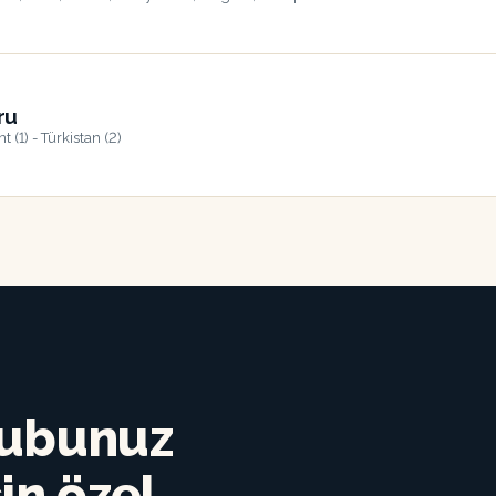
ru
t (1) - Türkistan (2)
rubunuz
in özel