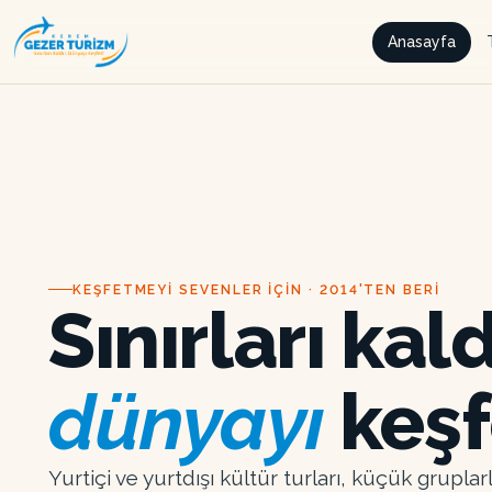
Anasayfa
KEŞFETMEYI SEVENLER IÇIN · 2014'TEN BERI
Sınırları kald
dünyayı
keşf
Yurtiçi ve yurtdışı kültür turları, küçük grupla