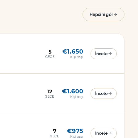
Hepsini gör
€1.650
5
İncele
GECE
Kişi başı
€1.600
12
İncele
GECE
Kişi başı
€975
7
İncele
GECE
Kişi başı